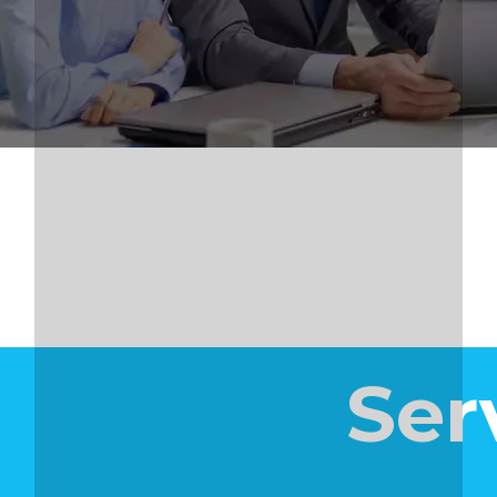
We 
Ser