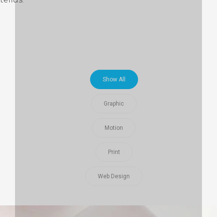
Show All
Graphic
Motion
Print
Web Design